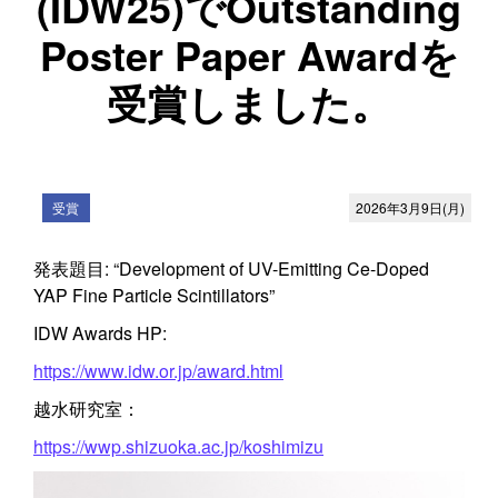
(IDW25)でOutstanding
Poster Paper Awardを
受賞しました。
受賞
2026年3月9日(月)
発表題目: “Development of UV-Emitting Ce-Doped
YAP Fine Particle Scintillators”
IDW Awards HP:
https://www.idw.or.jp/award.html
越水研究室：
https://wwp.shizuoka.ac.jp/koshimizu