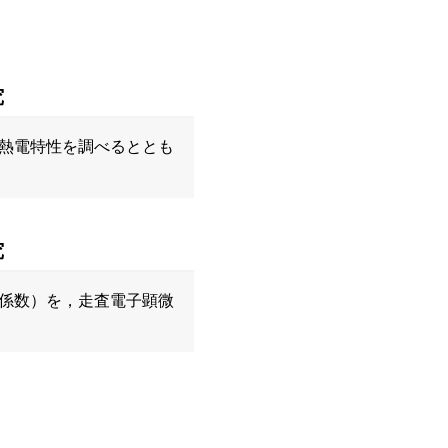
究
熱電特性を調べるととも
究
係数）を，走査電子顕微