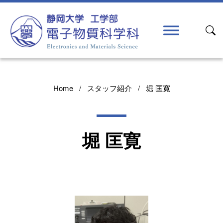
コンテンツへスキップ
メインナビゲーション
Home
スタッフ紹介
堀 匡寛
堀 匡寛