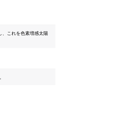
成し、これを色素増感太陽
。